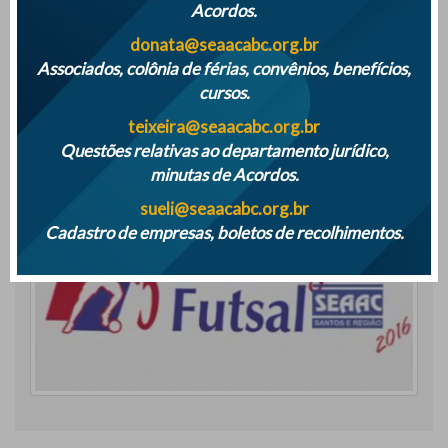
Acordos.
Ver Online
donata@seaacabc.org.br
Ver todas as edições
Associados, colônia de férias, convênios, benefícios,
cursos.
teixeira@seaacabc.org.br
Galeria de Vídeos
Questões relativas ao departamento jurídico,
minutas de Acordos.
sueli@seaacabc.org.br
Cadastro de empresas, boletos de recolhimentos.