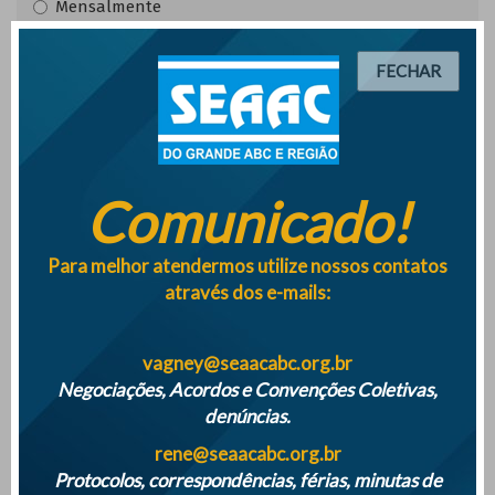
Mensalmente
Semanalmente
FECHAR
Enviar
Jornal SEAAC
Comunicado!
CUSTEIO DO SINDICATO E A RELAÇÕES COM OS
TRABALHADORES | JULHO 2018
Para melhor atendermos utilize nossos contatos
Ver Online
através dos e-mails:
BOLETIM REFORMA TRABALHISTA SEAAC STO ANDRÉ |
BOLETIM REFORMA TRABALHISTA SEAAC STO ANDRÉ
vagney@seaacabc.org.br
Negociações, Acordos e Convenções Coletivas,
Ver Online
denúncias.
BOLETIM SEAAC SANTO ANDRÉ 08/2017 | BOLETIM SEAAC
rene@seaacabc.org.br
SANTO ANDRÉ 08/2017
Protocolos, correspondências, férias, minutas de