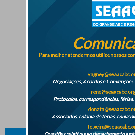
Comunic
Para melhor atendermos utilize nossos con
vagney@seaacabc.or
Negociações, Acordos e Convenções C
rene@seaacabc.org
Protocolos, correspondências, férias
donata@seaacabc.or
Associados, colônia de férias, convênio
teixeira@seaacabc.o
Mais notícias
Questões relativas ao departamento juríd